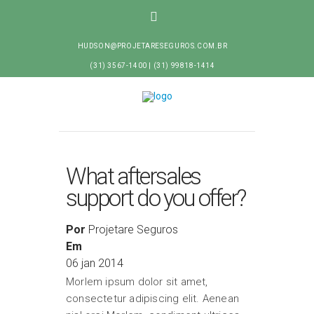
HUDSON@PROJETARESEGUROS.COM.BR
(31) 3567-1400 | (31) 99818-1414
What aftersales
support do you offer?
Por
Projetare Seguros
Em
06
jan 2014
Morlem ipsum dolor sit amet,
consectetur adipiscing elit. Aenean