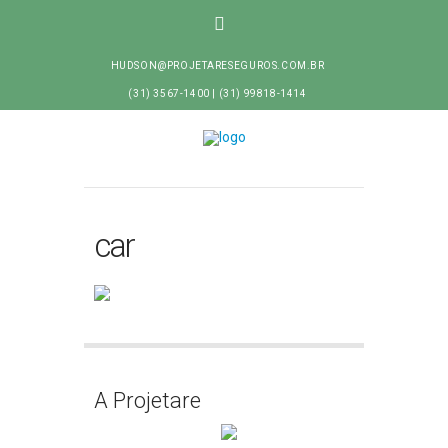
HUDSON@PROJETARESEGUROS.COM.BR
(31) 3567-1400 | (31) 99818-1414
car
A Projetare