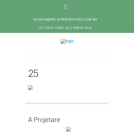
HUDSON@PROJETARESEGUROS.COM.BR
(31) 3567-1400 | (31) 99818-1414
25
A Projetare