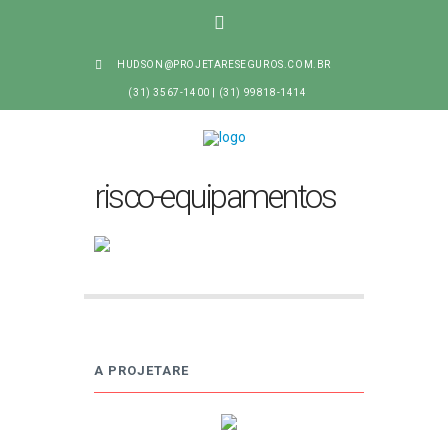
HUDSON@PROJETARESEGUROS.COM.BR
(31) 3567-1400 | (31) 99818-1414
risco-equipamentos
A PROJETARE