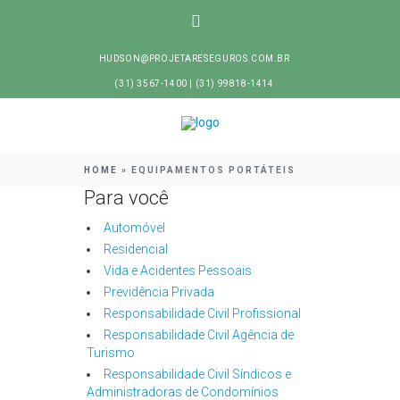
HUDSON@PROJETARESEGUROS.COM.BR
(31) 3567-1400 | (31) 99818-1414
HOME
»
EQUIPAMENTOS PORTÁTEIS
Para você
Automóvel
Residencial
Vida e Acidentes Pessoais
Previdência Privada
Responsabilidade Civil Profissional
Responsabilidade Civil Agência de
Turismo
Responsabilidade Civil Síndicos e
Administradoras de Condomínios