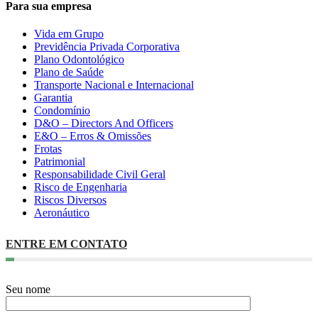
Para sua empresa
Vida em Grupo
Previdência Privada Corporativa
Plano Odontológico
Plano de Saúde
Transporte Nacional e Internacional
Garantia
Condomínio
D&O – Directors And Officers
E&O – Erros & Omissões
Frotas
Patrimonial
Responsabilidade Civil Geral
Risco de Engenharia
Riscos Diversos
Aeronáutico
ENTRE EM CONTATO
Seu nome