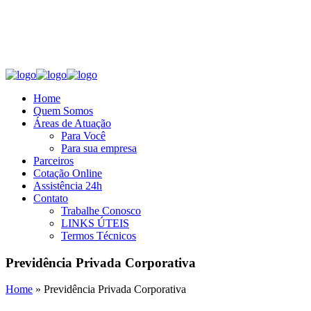
hudson@projetareseguros.com.br
(31) 3567-1400 | (31) 99818-1414
Home
Quem Somos
Áreas de Atuação
Para Você
Para sua empresa
Parceiros
Cotação Online
Assistência 24h
Contato
Trabalhe Conosco
LINKS ÚTEIS
Termos Técnicos
Previdência Privada Corporativa
Home
»
Previdência Privada Corporativa